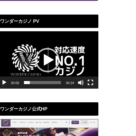
ワンダーカジノ PV
動
画
プ
レ
ー
ヤ
ー
00:00
00:24
ワンダーカジノ公式HP