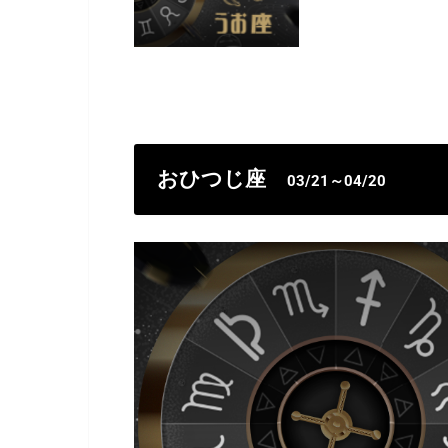
おひつじ座
03/21～04/20