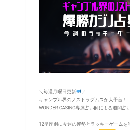
＼毎週月曜日更新
／
ギャンブル界のノストラダムスが大予言！
WONDER CASINO専属占い師による週間占
12星座別に今週の運勢とラッキーゲームを