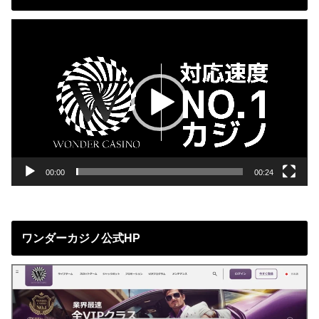
動
画
プ
レ
ー
ヤ
ー
00:00
00:24
ワンダーカジノ公式HP